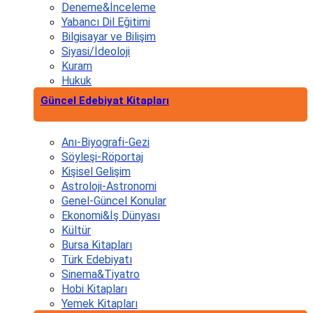
Deneme&İnceleme
Yabancı Dil Eğitimi
Bilgisayar ve Bilişim
Siyasi/İdeoloji
Kuram
Hukuk
Güncel Edebiyat Kitapları
Anı-Biyografi-Gezi
Söyleşi-Röportaj
Kişisel Gelişim
Astroloji-Astronomi
Genel-Güncel Konular
Ekonomi&İş Dünyası
Kültür
Bursa Kitapları
Türk Edebiyatı
Sinema&Tiyatro
Hobi Kitapları
Yemek Kitapları