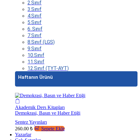
2.Sınıf
3.Sınıf
4.Sınıf
5.Sınıf
6..Sınıf
7.Sınıf
8.Sınıf (LGS)
9.Sınıf
10.Sınıf
11.Sınıf
12.Sınıf (TYT-AYT)
Haftanın Ürünü
Akademik Ders Kitapları
Demokrasi, Basın ve Haber Etiği
Sentez Yayınları
260.00
₺
Sepete Ekle
Yazarlar