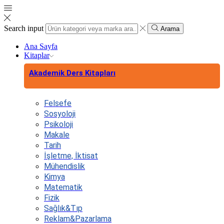
Search input
Arama
Ana Sayfa
Kitaplar
Akademik Ders Kitapları
Felsefe
Sosyoloji
Psikoloji
Makale
Tarih
İşletme, İktisat
Mühendislik
Kimya
Matematik
Fizik
Sağlık&Tıp
Reklam&Pazarlama