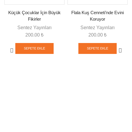
Küçük Çocuklar İçin Büyük
Flala Kuş Cenneti’nde Evini
Fikirler
Koruyor
Sentez Yayınları
Sentez Yayınları
200.00
₺
200.00
₺
SEPETE EKLE
SEPETE EKLE