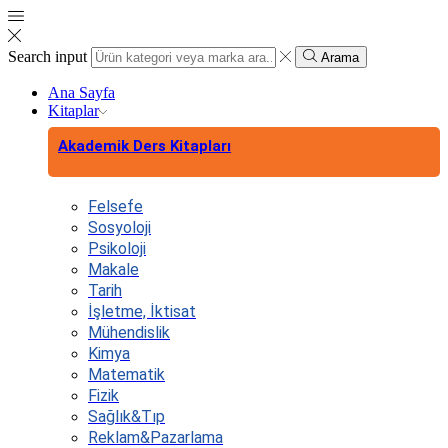
Search input
Arama
Ana Sayfa
Kitaplar
Akademik Ders Kitapları
Felsefe
Sosyoloji
Psikoloji
Makale
Tarih
İşletme, İktisat
Mühendislik
Kimya
Matematik
Fizik
Sağlık&Tıp
Reklam&Pazarlama