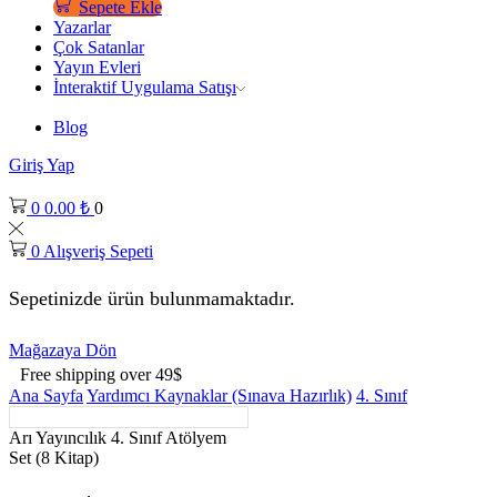
Sepete Ekle
Yazarlar
Çok Satanlar
Yayın Evleri
İnteraktif Uygulama Satışı
Blog
Giriş Yap
0
0.00
₺
0
0
Alışveriş Sepeti
Sepetinizde ürün bulunmamaktadır.
Mağazaya Dön
Free shipping over 49$
Ana Sayfa
Yardımcı Kaynaklar (Sınava Hazırlık)
4. Sınıf
Arı Yayıncılık 4. Sınıf Atölyem
Set (8 Kitap)