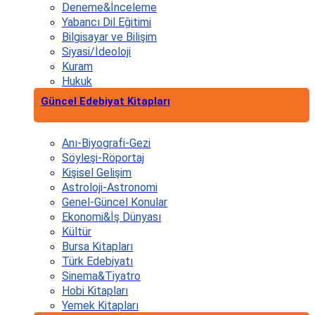
Deneme&İnceleme
Yabancı Dil Eğitimi
Bilgisayar ve Bilişim
Siyasi/İdeoloji
Kuram
Hukuk
Güncel Edebiyat Kitapları
Anı-Biyografi-Gezi
Söyleşi-Röportaj
Kişisel Gelişim
Astroloji-Astronomi
Genel-Güncel Konular
Ekonomi&İş Dünyası
Kültür
Bursa Kitapları
Türk Edebiyatı
Sinema&Tiyatro
Hobi Kitapları
Yemek Kitapları