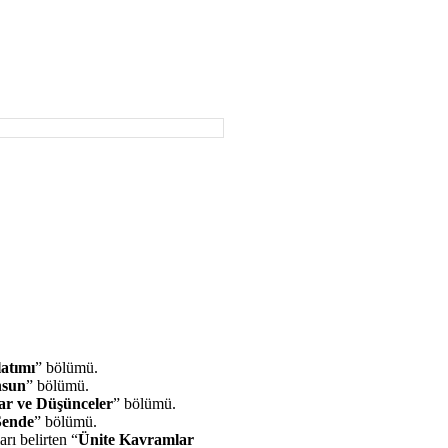
atımı
” bölümü.
nsun
” bölümü.
ar ve Düşünceler
” bölümü.
Sende
” bölümü.
rı belirten “
Ünite Kavramlar