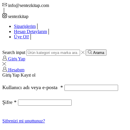
info@sentezkitap.com
sentezkitap
Siparişlerim
Hesap Detaylarım
Üye Ol!
Search input
Arama
Giriş Yap
Hesabım
Giriş Yap
Kayıt ol
Kullanıcı adı veya e-posta
*
Şifre
*
Şifrenizi mi unuttunuz?