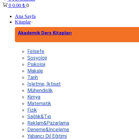
0
0.00
₺
0
Ana Sayfa
Kitaplar
Akademik Ders Kitapları
Felsefe
Sosyoloji
Psikoloji
Makale
Tarih
İşletme, İktisat
Mühendislik
Kimya
Matematik
Fizik
Sağlık&Tıp
Reklam&Pazarlama
Deneme&İnceleme
Yabancı Dil Eğitimi