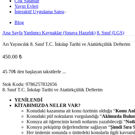
Çok Satanlar
Yayın Evleri
İnteraktif Uygulama Satışı
Blog
Ana Sayfa
Yardımcı Kaynaklar (Sınava Hazırlık)
8. Sınıf (LGS)
Arı Yayıncılık 8. Sınıf T.C. İnkılap Tarihi ve Atatürkçülük Defterim
450.00
₺
45.70₺
den başlayan taksitlerle ...
Stok Kodu:
9786257832656
8. Sınıf T.C. İnkılap Tarihi ve Atatürkçülük Defterim
YENİLENDİ
KİTABIMIZDA NELER VAR?
Konudaki kazanıma ait konu özetinin olduğu “
Konu Anl
Konudaki püf noktaların vurgulandığı “
Aklınızda Bulu
Konuya ait öğrencinin kendi notlarını yazabileceği “
Notl
Konuyu pekiştirip değerlendirme sağlayan “
Şimdi Sıra 
Her ünitenin sonunda o ünitedeki konularla ilgili kavramla