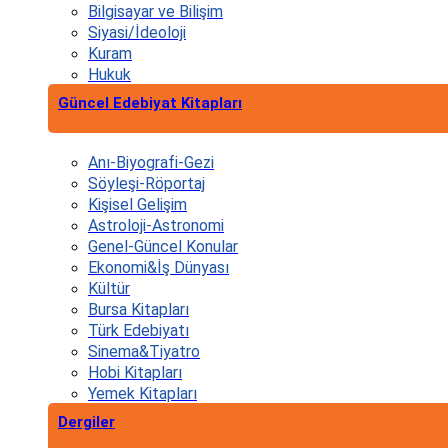
Bilgisayar ve Bilişim
Siyasi/İdeoloji
Kuram
Hukuk
Güncel Edebiyat Kitapları
Anı-Biyografi-Gezi
Söyleşi-Röportaj
Kişisel Gelişim
Astroloji-Astronomi
Genel-Güncel Konular
Ekonomi&İş Dünyası
Kültür
Bursa Kitapları
Türk Edebiyatı
Sinema&Tiyatro
Hobi Kitapları
Yemek Kitapları
Dergiler