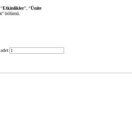
 “
Etkinlikler
”, “
Ünite
ı
” bölümü.
 adet