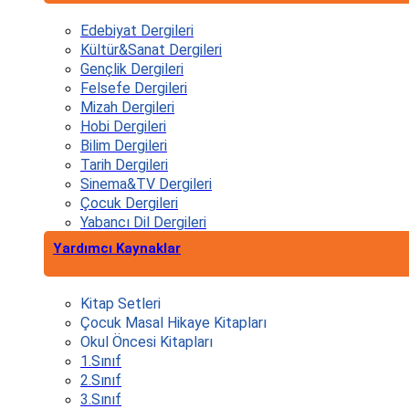
Edebiyat Dergileri
Kültür&Sanat Dergileri
Gençlik Dergileri
Felsefe Dergileri
Mizah Dergileri
Hobi Dergileri
Bilim Dergileri
Tarih Dergileri
Sinema&TV Dergileri
Çocuk Dergileri
Yabancı Dil Dergileri
Yardımcı Kaynaklar
Kitap Setleri
Çocuk Masal Hikaye Kitapları
Okul Öncesi Kitapları
1.Sınıf
2.Sınıf
3.Sınıf