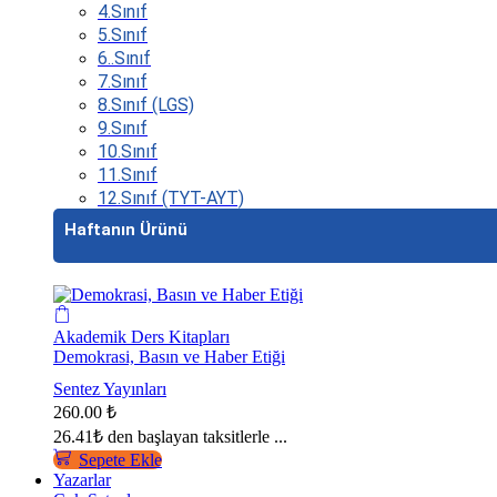
4.Sınıf
5.Sınıf
6..Sınıf
7.Sınıf
8.Sınıf (LGS)
9.Sınıf
10.Sınıf
11.Sınıf
12.Sınıf (TYT-AYT)
Haftanın Ürünü
Akademik Ders Kitapları
Demokrasi, Basın ve Haber Etiği
Sentez Yayınları
260.00
₺
26.41₺
den başlayan taksitlerle ...
Sepete Ekle
Yazarlar