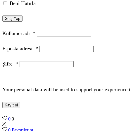
Beni Hatırla
Giriş Yap
Kullanıcı adı
*
E-posta adresi
*
Şifre
*
Your personal data will be used to support your experience 
Kayıt ol
0
0
0
Favorilerim