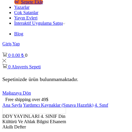
Sepete Ekle
Yazarlar
Çok Satanlar
Yayın Evleri
İnteraktif Uygulama Satışı
Blog
Giriş Yap
0
0.00
₺
0
0
Alışveriş Sepeti
Sepetinizde ürün bulunmamaktadır.
Mağazaya Dön
Free shipping over 49$
Ana Sayfa
Yardımcı Kaynaklar (Sınava Hazırlık)
4. Sınıf
DDY YAYINLARI 4. SINIF Din
Kültürü Ve Ahlak Bilgisi Efsanem
Akıllı Defter