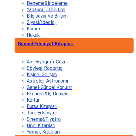
Deneme&İnceleme
Yabancı Dil Eğitimi
Bilgisayar ve Bilişim
Siyasi/İdeoloji
Kuram
Hukuk
Güncel Edebiyat Kitapları
Anı-Biyografi-Gezi
Söyleşi-Röportaj
Kişisel Gelişim
Astroloji-Astronomi
Genel-Güncel Konular
Ekonomi&İş Dünyası
Kültür
Bursa Kitapları
Türk Edebiyatı
Sinema&Tiyatro
Hobi Kitapları
Yemek Kitapları