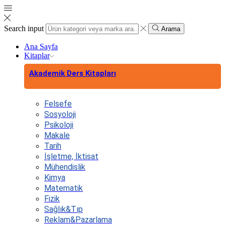
Search input
Arama
Ana Sayfa
Kitaplar
Akademik Ders Kitapları
Felsefe
Sosyoloji
Psikoloji
Makale
Tarih
İşletme, İktisat
Mühendislik
Kimya
Matematik
Fizik
Sağlık&Tıp
Reklam&Pazarlama