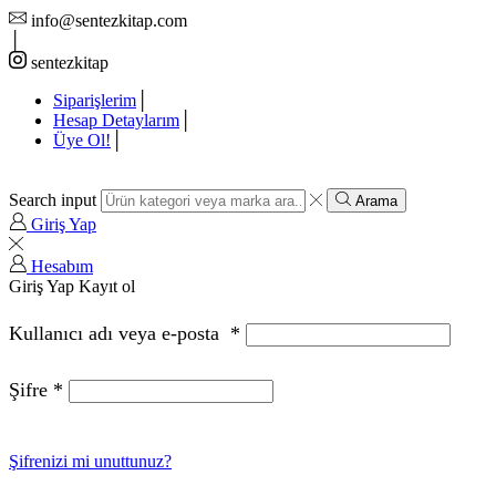
info@sentezkitap.com
sentezkitap
Siparişlerim
Hesap Detaylarım
Üye Ol!
Search input
Arama
Giriş Yap
Hesabım
Giriş Yap
Kayıt ol
Kullanıcı adı veya e-posta
*
Şifre
*
Şifrenizi mi unuttunuz?