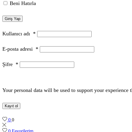
Beni Hatırla
Giriş Yap
Kullanıcı adı
*
E-posta adresi
*
Şifre
*
Your personal data will be used to support your experience 
Kayıt ol
0
0
0
Favorilerim