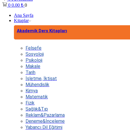
0
0.00
₺
0
Ana Sayfa
Kitaplar
Akademik Ders Kitapları
Felsefe
Sosyoloji
Psikoloji
Makale
Tarih
İşletme, İktisat
Mühendislik
Kimya
Matematik
Fizik
Sağlık&Tıp
Reklam&Pazarlama
Deneme&İnceleme
Yabancı Dil Eğitimi