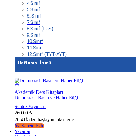
4.Sınıf
5.Sınıf
6..Sınıf
7.Sınıf
8.Sınıf (LGS)
9.Sınıf
10.Sınıf
11.Sınıf
12.Sınıf (TYT-AYT)
Haftanın Ürünü
Akademik Ders Kitapları
Demokrasi, Basın ve Haber Etiği
Sentez Yayınları
260.00
₺
26.41₺
den başlayan taksitlerle ...
Sepete Ekle
Yazarlar