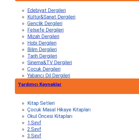
Edebiyat Dergileri
Kültür&Sanat Dergileri
Gençlik Dergileri
Felsefe Dergileri
Mizah Dergileri
Hobi Dergileri
Bilim Dergileri
Tarih Dergileri
Sinema&TV Dergileri
Çocuk Dergileri
Yabancı Dil Dergileri
Yardımcı Kaynaklar
Kitap Setleri
Çocuk Masal Hikaye Kitapları
Okul Öncesi Kitapları
1.Sınıf
2.Sınıf
3.Sınıf