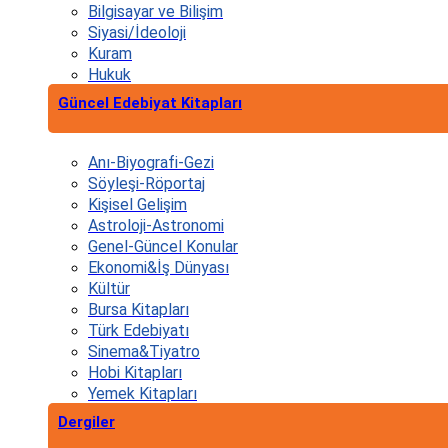
Bilgisayar ve Bilişim
Siyasi/İdeoloji
Kuram
Hukuk
Güncel Edebiyat Kitapları
Anı-Biyografi-Gezi
Söyleşi-Röportaj
Kişisel Gelişim
Astroloji-Astronomi
Genel-Güncel Konular
Ekonomi&İş Dünyası
Kültür
Bursa Kitapları
Türk Edebiyatı
Sinema&Tiyatro
Hobi Kitapları
Yemek Kitapları
Dergiler