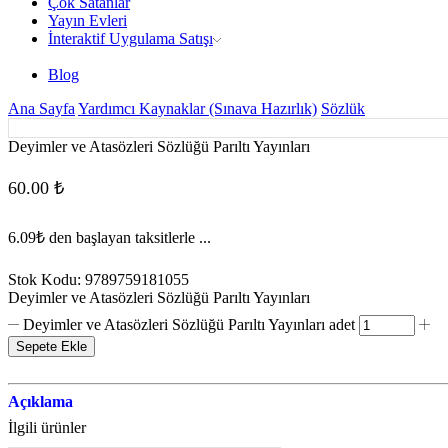
Çok Satanlar
Yayın Evleri
İnteraktif Uygulama Satışı
Blog
Ana Sayfa
Yardımcı Kaynaklar (Sınava Hazırlık)
Sözlük
Deyimler ve Atasözleri Sözlüğü Parıltı Yayınları
60.00
₺
6.09₺
den başlayan taksitlerle ...
Stok Kodu:
9789759181055
Deyimler ve Atasözleri Sözlüğü Parıltı Yayınları
Deyimler ve Atasözleri Sözlüğü Parıltı Yayınları adet
Sepete Ekle
Açıklama
İlgili ürünler