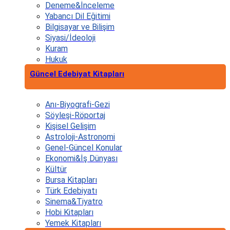
Deneme&İnceleme
Yabancı Dil Eğitimi
Bilgisayar ve Bilişim
Siyasi/İdeoloji
Kuram
Hukuk
Güncel Edebiyat Kitapları
Anı-Biyografi-Gezi
Söyleşi-Röportaj
Kişisel Gelişim
Astroloji-Astronomi
Genel-Güncel Konular
Ekonomi&İş Dünyası
Kültür
Bursa Kitapları
Türk Edebiyatı
Sinema&Tiyatro
Hobi Kitapları
Yemek Kitapları