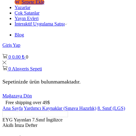
Sepete Ekle
Yazarlar
Çok Satanlar
Yayın Evleri
İnteraktif Uygulama Satışı
Blog
Giriş Yap
0
0.00
₺
0
0
Alışveriş Sepeti
Sepetinizde ürün bulunmamaktadır.
Mağazaya Dön
Free shipping over 49$
Ana Sayfa
Yardımcı Kaynaklar (Sınava Hazırlık)
8. Sınıf (LGS)
EYG Yayınları 7.Sınıf İngilizce
Akıllı İmza Defter