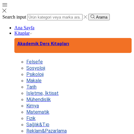
Search input
Arama
Ana Sayfa
Kitaplar
Akademik Ders Kitapları
Felsefe
Sosyoloji
Psikoloji
Makale
Tarih
İşletme, İktisat
Mühendislik
Kimya
Matematik
Fizik
Sağlık&Tıp
Reklam&Pazarlama