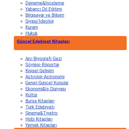
Deneme&İnceleme
Yabancı Dil Eğitimi
Bilgisayar ve Bilişim
Siyasi/İdeoloji
Kuram
Hukuk
Güncel Edebiyat Kitapları
Anı-Biyografi-Gezi
Söyleşi-Röportaj
Kişisel Gelişim
Astroloji-Astronomi
Genel-Güncel Konular
Ekonomi&İş Dünyası
Kültür
Bursa Kitapları
Türk Edebiyatı
Sinema&Tiyatro
Hobi Kitapları
Yemek Kitapları