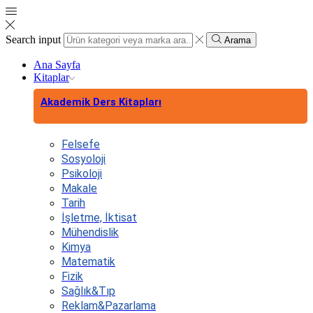
Search input
Arama
Ana Sayfa
Kitaplar
Akademik Ders Kitapları
Felsefe
Sosyoloji
Psikoloji
Makale
Tarih
İşletme, İktisat
Mühendislik
Kimya
Matematik
Fizik
Sağlık&Tıp
Reklam&Pazarlama