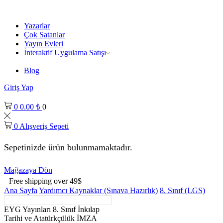
Yazarlar
Çok Satanlar
Yayın Evleri
İnteraktif Uygulama Satışı
Blog
Giriş Yap
0
0.00
₺
0
0
Alışveriş Sepeti
Sepetinizde ürün bulunmamaktadır.
Mağazaya Dön
Free shipping over 49$
Ana Sayfa
Yardımcı Kaynaklar (Sınava Hazırlık)
8. Sınıf (LGS)
EYG Yayınları 8. Sınıf İnkılap
Tarihi ve Atatürkçülük İMZA