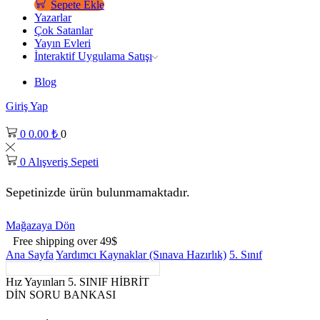
Sepete Ekle
Yazarlar
Çok Satanlar
Yayın Evleri
İnteraktif Uygulama Satışı
Blog
Giriş Yap
0
0.00
₺
0
0
Alışveriş Sepeti
Sepetinizde ürün bulunmamaktadır.
Mağazaya Dön
Free shipping over 49$
Ana Sayfa
Yardımcı Kaynaklar (Sınava Hazırlık)
5. Sınıf
Hız Yayınları 5. SINIF HİBRİT
DİN SORU BANKASI