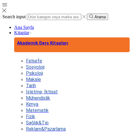
Search input
Arama
Ana Sayfa
Kitaplar
Akademik Ders Kitapları
Felsefe
Sosyoloji
Psikoloji
Makale
Tarih
İşletme, İktisat
Mühendislik
Kimya
Matematik
Fizik
Sağlık&Tıp
Reklam&Pazarlama