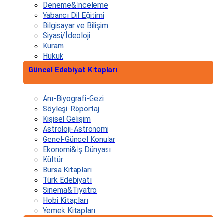
Deneme&İnceleme
Yabancı Dil Eğitimi
Bilgisayar ve Bilişim
Siyasi/İdeoloji
Kuram
Hukuk
Güncel Edebiyat Kitapları
Anı-Biyografi-Gezi
Söyleşi-Röportaj
Kişisel Gelişim
Astroloji-Astronomi
Genel-Güncel Konular
Ekonomi&İş Dünyası
Kültür
Bursa Kitapları
Türk Edebiyatı
Sinema&Tiyatro
Hobi Kitapları
Yemek Kitapları