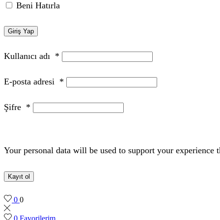
Beni Hatırla
Giriş Yap
Kullanıcı adı
*
E-posta adresi
*
Şifre
*
Your personal data will be used to support your experience 
Kayıt ol
0
0
0
Favorilerim