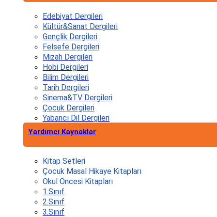
Edebiyat Dergileri
Kültür&Sanat Dergileri
Gençlik Dergileri
Felsefe Dergileri
Mizah Dergileri
Hobi Dergileri
Bilim Dergileri
Tarih Dergileri
Sinema&TV Dergileri
Çocuk Dergileri
Yabancı Dil Dergileri
Yardımcı Kaynaklar
Kitap Setleri
Çocuk Masal Hikaye Kitapları
Okul Öncesi Kitapları
1.Sınıf
2.Sınıf
3.Sınıf