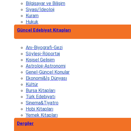
Bilgisayar ve Bilişim
Siyasi/İdeoloji
Kuram
Hukuk
Güncel Edebiyat Kitapları
Anı-Biyografi-Gezi
Söyleşi-Röportaj
Kişisel Gelişim
Astroloji-Astronomi
Genel-Güncel Konular
Ekonomi&İş Dünyası
Kültür
Bursa Kitapları
Türk Edebiyatı
Sinema&Tiyatro
Hobi Kitapları
Yemek Kitapları
Dergiler