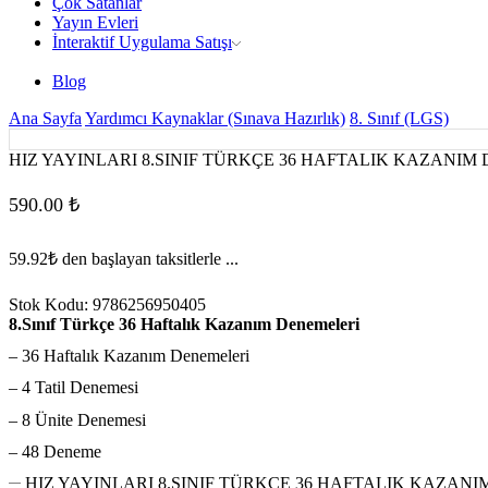
Çok Satanlar
Yayın Evleri
İnteraktif Uygulama Satışı
Blog
Ana Sayfa
Yardımcı Kaynaklar (Sınava Hazırlık)
8. Sınıf (LGS)
HIZ YAYINLARI 8.SINIF TÜRKÇE 36 HAFTALIK KAZANIM
590.00
₺
59.92₺
den başlayan taksitlerle ...
Stok Kodu:
9786256950405
8.Sınıf Türkçe 36 Haftalık Kazanım Denemeleri
– 36 Haftalık Kazanım Denemeleri
– 4 Tatil Denemesi
– 8 Ünite Denemesi
– 48 Deneme
HIZ YAYINLARI 8.SINIF TÜRKÇE 36 HAFTALIK KAZANI