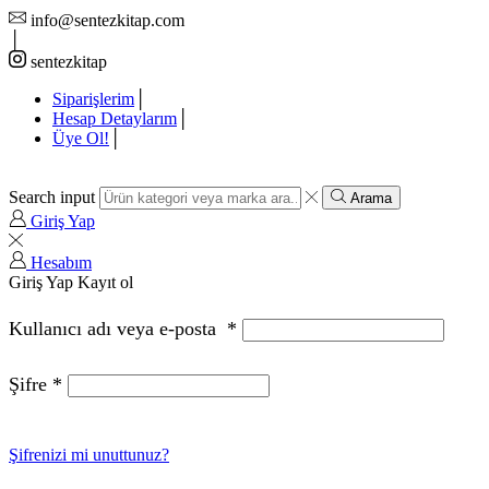
info@sentezkitap.com
sentezkitap
Siparişlerim
Hesap Detaylarım
Üye Ol!
Search input
Arama
Giriş Yap
Hesabım
Giriş Yap
Kayıt ol
Kullanıcı adı veya e-posta
*
Şifre
*
Şifrenizi mi unuttunuz?