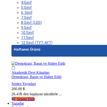
4.Sınıf
5.Sınıf
6..Sınıf
7.Sınıf
8.Sınıf (LGS)
9.Sınıf
10.Sınıf
11.Sınıf
12.Sınıf (TYT-AYT)
Haftanın Ürünü
Akademik Ders Kitapları
Demokrasi, Basın ve Haber Etiği
Sentez Yayınları
260.00
₺
26.41₺
den başlayan taksitlerle ...
Sepete Ekle
Yazarlar