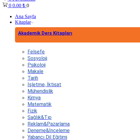
0
0.00
₺
0
Ana Sayfa
Kitaplar
Akademik Ders Kitapları
Felsefe
Sosyoloji
Psikoloji
Makale
Tarih
İşletme, İktisat
Mühendislik
Kimya
Matematik
Fizik
Sağlık&Tıp
Reklam&Pazarlama
Deneme&İnceleme
Yabancı Dil Eğitimi