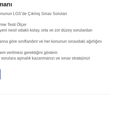
zmanı
Konunun LGS’de Çıkmış Sınav Soruları
rme Testi Ölçer
eni nesil odaklı kolay, orta ve zor düzey sorulardan
rına göre sınıflandırır ve her konunun sınavdaki ağırlığını
m verilmesi gerektiğini gösterir.
sorulara aşinalık kazanmanızı ve sınav stratejinizi