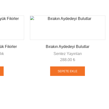
k Fikirler
Bırakın Aydedeyi Bulutlar
lık
Sentez Yayınları
288.00
₺
SEPETE EKLE