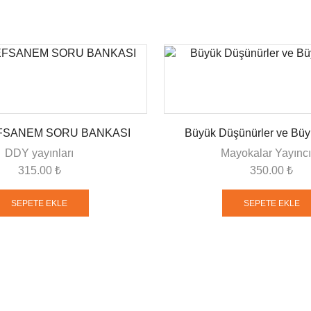
 EFSANEM SORU BANKASI
Büyük Düşünürler ve Büyü
DDY yayınları
Mayokalar Yayıncı
315.00
₺
350.00
₺
SEPETE EKLE
SEPETE EKLE