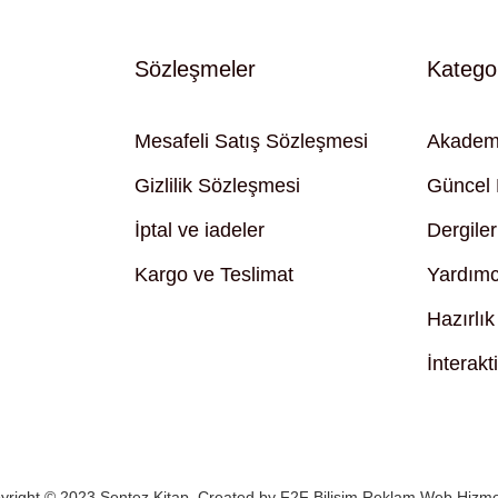
Sözleşmeler
Kategor
Mesafeli Satış Sözleşmesi
Akademi
Gizlilik Sözleşmesi
Güncel 
İptal ve iadeler
Dergiler
Kargo ve Teslimat
Yardımc
Hazırlık
İnterakt
yright © 2023 Sentez Kitap. Created by
F2F Bilişim Reklam Web Hizmet