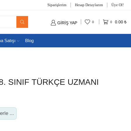
Siparişlerim
Hesap Detaylarım
Üye Ol!
0.00
₺
0
0
GIRIŞ YAP
ma Satışı
Blog
 8. SINIF TÜRKÇE UZMANI
rle ...