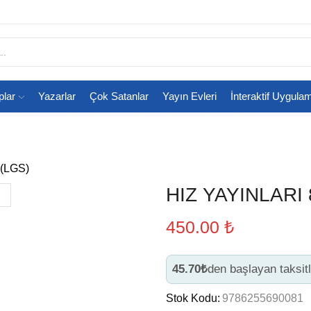
plar
Yazarlar
Çok Satanlar
Yayın Evleri
İnteraktif Uygula
f (LGS)
HIZ YAYINLARI
450.00
₺
45.70₺
den başlayan taksitle
Stok Kodu:
9786255690081