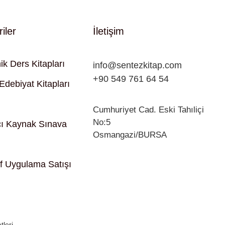
iler
İletişim
k Ders Kitapları
info@sentezkitap.com
+90 549 761 64 54
Edebiyat Kitapları
Cumhuriyet Cad. Eski Tahıliçi
No:5
ı Kaynak Sınava
Osmangazi/BURSA
if Uygulama Satışı
leri