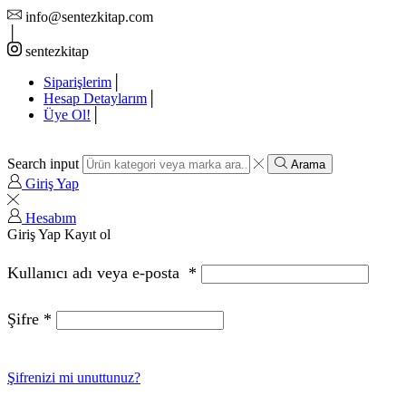
info@sentezkitap.com
sentezkitap
Siparişlerim
Hesap Detaylarım
Üye Ol!
Search input
Arama
Giriş Yap
Hesabım
Giriş Yap
Kayıt ol
Kullanıcı adı veya e-posta
*
Şifre
*
Şifrenizi mi unuttunuz?