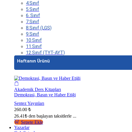
4.Sınıf
5.Sınıf
6..Sınıf
7.Sınıf
8.Sınıf (LGS)
9.Sınıf
10.Sınıf
11.Sınıf
12.Sınıf (TYT-AYT)
Haftanın Ürünü
Akademik Ders Kitapları
Demokrasi, Basın ve Haber Etiği
Sentez Yayınları
260.00
₺
26.41₺
den başlayan taksitlerle ...
Sepete Ekle
Yazarlar