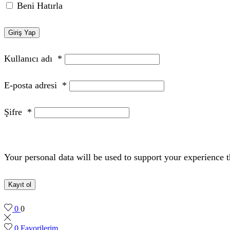
Beni Hatırla
Giriş Yap
Kullanıcı adı
*
E-posta adresi
*
Şifre
*
Your personal data will be used to support your experience 
Kayıt ol
0
0
0
Favorilerim