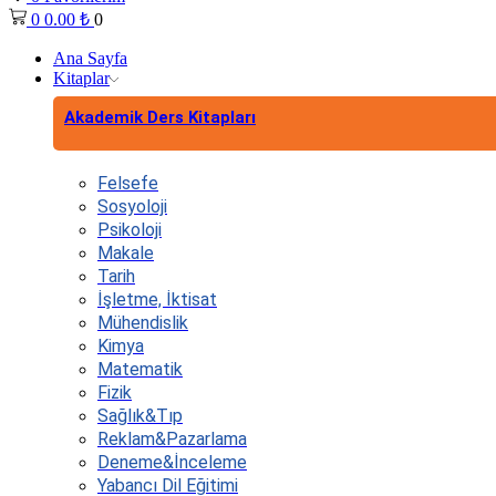
0
0.00
₺
0
Ana Sayfa
Kitaplar
Akademik Ders Kitapları
Felsefe
Sosyoloji
Psikoloji
Makale
Tarih
İşletme, İktisat
Mühendislik
Kimya
Matematik
Fizik
Sağlık&Tıp
Reklam&Pazarlama
Deneme&İnceleme
Yabancı Dil Eğitimi