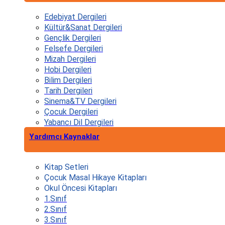
Edebiyat Dergileri
Kültür&Sanat Dergileri
Gençlik Dergileri
Felsefe Dergileri
Mizah Dergileri
Hobi Dergileri
Bilim Dergileri
Tarih Dergileri
Sinema&TV Dergileri
Çocuk Dergileri
Yabancı Dil Dergileri
Yardımcı Kaynaklar
Kitap Setleri
Çocuk Masal Hikaye Kitapları
Okul Öncesi Kitapları
1.Sınıf
2.Sınıf
3.Sınıf