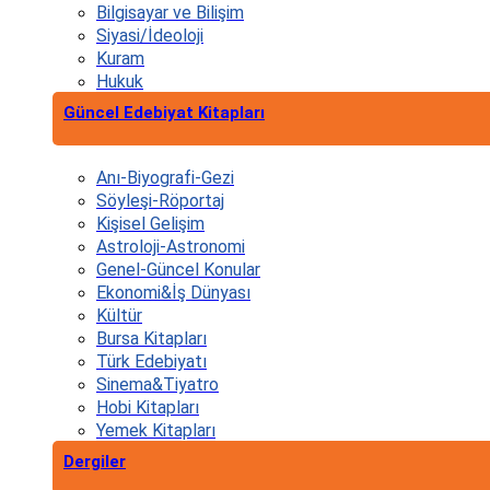
Bilgisayar ve Bilişim
Siyasi/İdeoloji
Kuram
Hukuk
Güncel Edebiyat Kitapları
Anı-Biyografi-Gezi
Söyleşi-Röportaj
Kişisel Gelişim
Astroloji-Astronomi
Genel-Güncel Konular
Ekonomi&İş Dünyası
Kültür
Bursa Kitapları
Türk Edebiyatı
Sinema&Tiyatro
Hobi Kitapları
Yemek Kitapları
Dergiler