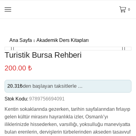
0
Ana Sayfa
Akademik Ders Kitapları
Turistik Bursa Rehberi
200.00
₺
20.31₺
den başlayan taksitlerle ...
Stok Kodu:
9789756694091
Kentin sokaklarında gezerken, tarihin sayfalarından fırlayıp
gelen kültür mirasını hayranlıkla izler, Osmanlı’yı
iliklerinizde hissederken, varsıllığı, yoksulluğu maneviyatta
bulan erenlerin, dervişlerin türbelerinden akseden tasavvuf