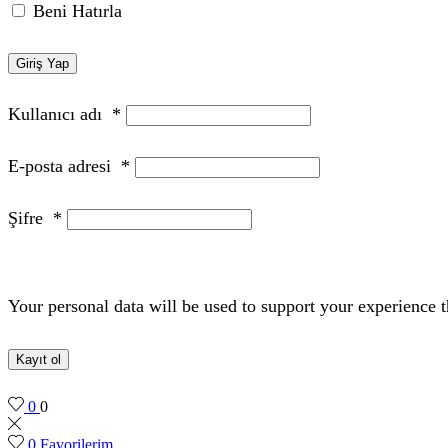
Beni Hatırla
Giriş Yap
Kullanıcı adı
*
E-posta adresi
*
Şifre
*
Your personal data will be used to support your experience 
Kayıt ol
0
0
0
Favorilerim