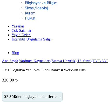
Bilgisayar ve Bilişim
Siyasi/İdeoloji
Kuram
Hukuk
Yazarlar
Çok Satanlar
Yayın Evleri
İnteraktif Uygulama Satışı
Blog
Ana Sayfa
Yardımcı Kaynaklar (Sınava Hazırlık)
12. Sınıf (TYT-AY
TYT Coğrafya Yeni Nesil Soru Bankası Workwin Plus
320.00
₺
den başlayan taksitlerle ...
32.50₺