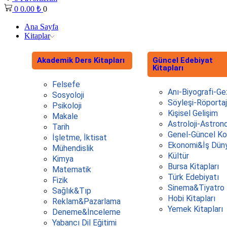
0
0.00
₺
0
Ana Sayfa
Kitaplar
Akademik Ders Kitapları
Güncel Edebiyat
Kitapları
Felsefe
Anı-Biyografi-Ge
Sosyoloji
Söyleşi-Röportaj
Psikoloji
Kişisel Gelişim
Makale
Astroloji-Astron
Tarih
Genel-Güncel Ko
İşletme, İktisat
Ekonomi&İş Dün
Mühendislik
Kültür
Kimya
Bursa Kitapları
Matematik
Türk Edebiyatı
Fizik
Sinema&Tiyatro
Sağlık&Tıp
Hobi Kitapları
Reklam&Pazarlama
Yemek Kitapları
Deneme&İnceleme
Yabancı Dil Eğitimi