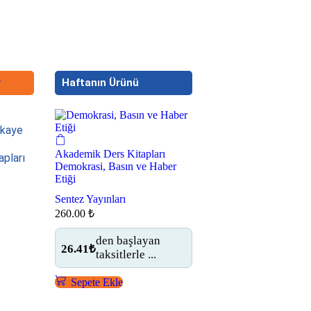
r
Haftanın Ürünü
ikaye
Akademik Ders Kitapları
apları
Demokrasi, Basın ve Haber
Etiği
Sentez Yayınları
260.00
₺
den başlayan
26.41₺
taksitlerle ...
Sepete Ekle