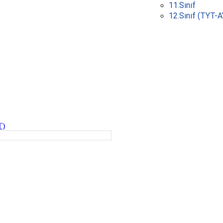
11.Sınıf
12.Sınıf (TYT-
T)