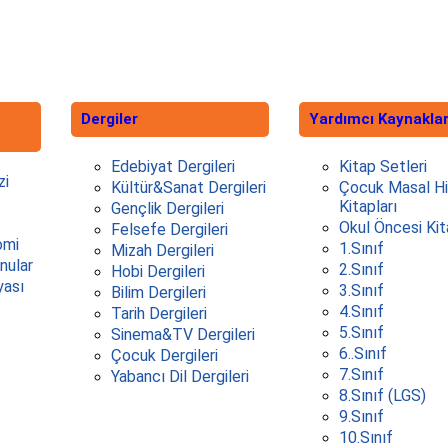
Dergiler
Yardımcı Kaynakla
Edebiyat Dergileri
Kitap Setleri
zi
Kültür&Sanat Dergileri
Çocuk Masal H
Kitapları
Gençlik Dergileri
Okul Öncesi Kit
Felsefe Dergileri
omi
1.Sınıf
Mizah Dergileri
nular
2.Sınıf
Hobi Dergileri
yası
3.Sınıf
Bilim Dergileri
4.Sınıf
Tarih Dergileri
5.Sınıf
Sinema&TV Dergileri
6..Sınıf
Çocuk Dergileri
7.Sınıf
Yabancı Dil Dergileri
8.Sınıf (LGS)
9.Sınıf
10.Sınıf