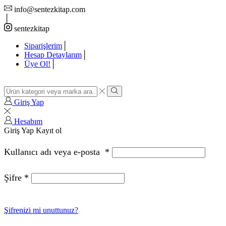
info@sentezkitap.com
sentezkitap
Siparişlerim
Hesap Detaylarım
Üye Ol!
Giriş Yap
Hesabım
Giriş Yap
Kayıt ol
Kullanıcı adı veya e-posta
*
Şifre
*
Şifrenizi mi unuttunuz?