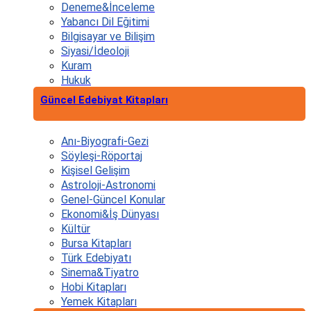
Deneme&İnceleme
Yabancı Dil Eğitimi
Bilgisayar ve Bilişim
Siyasi/İdeoloji
Kuram
Hukuk
Güncel Edebiyat Kitapları
Anı-Biyografi-Gezi
Söyleşi-Röportaj
Kişisel Gelişim
Astroloji-Astronomi
Genel-Güncel Konular
Ekonomi&İş Dünyası
Kültür
Bursa Kitapları
Türk Edebiyatı
Sinema&Tiyatro
Hobi Kitapları
Yemek Kitapları