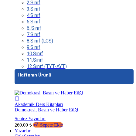
2.Sınıf
3.Sınıf
4.Sınıf
5.Sınıf
6..Sınıf
7.Sınıf
8.Sınıf (LGS)
9.Sınıf
10.Sınıf
11.Sınıf
12.Sınıf (TYT-AYT)
Haftanın Ürünü
Akademik Ders Kitapları
Demokrasi, Basın ve Haber Etiği
Sentez Yayınları
260.00
₺
Sepete Ekle
Yazarlar