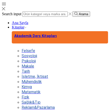
Search input
Arama
Ana Sayfa
Kitaplar
Akademik Ders Kitapları
Felsefe
Sosyoloji
Psikoloji
Makale
Tarih
İşletme, İktisat
Mühendislik
Kimya
Matematik
Fizik
Sağlık&Tıp
Reklam&Pazarlama