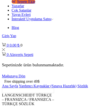
Sepete Ekle
Yazarlar
Çok Satanlar
Yayın Evleri
İnteraktif Uygulama Satışı
Blog
Giriş Yap
0
0.00
₺
0
0
Alışveriş Sepeti
Sepetinizde ürün bulunmamaktadır.
Mağazaya Dön
Free shipping over 49$
Ana Sayfa
Yardımcı Kaynaklar (Sınava Hazırlık)
Sözlük
LANGENSCHEIDT TÜRKÇE
– FRANSIZCA / FRANSIZCA –
TÜRKÇE SÖZLÜK