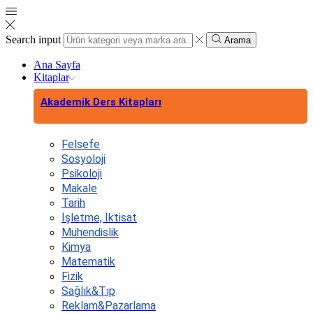
Search input
Arama
Ana Sayfa
Kitaplar
Akademik Ders Kitapları
Felsefe
Sosyoloji
Psikoloji
Makale
Tarih
İşletme, İktisat
Mühendislik
Kimya
Matematik
Fizik
Sağlık&Tıp
Reklam&Pazarlama