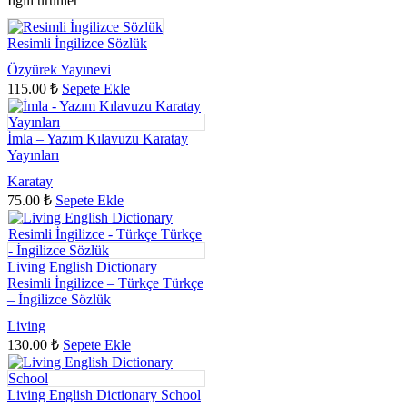
İlgili ürünler
Resimli İngilizce Sözlük
Özyürek Yayınevi
115.00
₺
Sepete Ekle
İmla – Yazım Kılavuzu Karatay
Yayınları
Karatay
75.00
₺
Sepete Ekle
Living English Dictionary
Resimli İngilizce – Türkçe Türkçe
– İngilizce Sözlük
Living
130.00
₺
Sepete Ekle
Living English Dictionary School