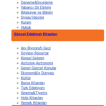
Deneme&İnceleme
Yabancı Dil Eğitimi
Bilgisayar ve Bilişim
Siyasi/İdeoloji
Kuram
Hukuk
Güncel Edebiyat Kitapları
Anı-Biyografi-Gezi
Söyleşi-Röportaj
Kişisel Gelişim
Astroloji-Astronomi
Genel-Güncel Konular
Ekonomi&İş Dünyası
Kültür
Bursa Kitapları
Türk Edebiyatı
Sinema&Tiyatro
Hobi Kitapları
Yemek Kitapları